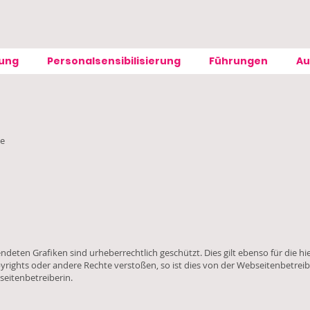
ung
Personalsensibilisierung
Führungen
Au
te
ten Grafiken sind urheberrechtlich geschützt. Dies gilt ebenso für die hie
ghts oder andere Rechte verstoßen, so ist dies von der Webseitenbetreiberin
seitenbetreiberin.