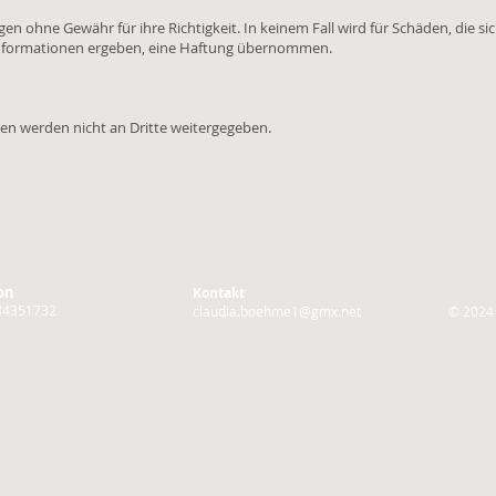
lgen ohne Gewähr für ihre Richtigkeit. In keinem Fall wird für Schäden, die
nformationen ergeben, eine Haftung übernommen.
en werden nicht an Dritte weitergegeben.
on
Kontakt
84351732
claudia.boehme1@gmx.net
© 2024